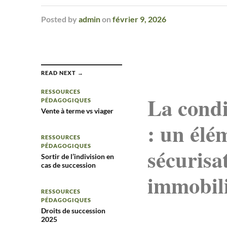
Posted
by
admin
on
février 9, 2026
READ NEXT →
RESSOURCES
La condi
PÉDAGOGIQUES
Vente à terme vs viager
: un élé
RESSOURCES
PÉDAGOGIQUES
sécurisa
Sortir de l’indivision en
cas de succession
immobil
RESSOURCES
PÉDAGOGIQUES
Droits de succession
2025