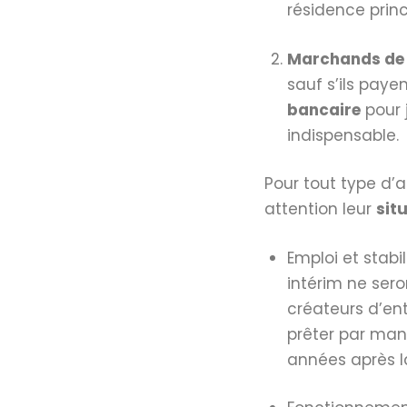
résidence princ
Marchands de 
sauf s’ils pay
bancaire
pour j
indispensable.
Pour tout type d’
attention leur
sit
Emploi et stabi
intérim ne sero
créateurs d’ent
prêter par manq
années après la