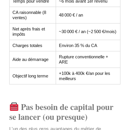
Temps pour vendre
~6 mois avant 1er revenu
CA raisonnable (8
48 000 € / an
ventes)
Net après frais et
~30 000 € / an (~2 500 €/mois)
impôts
Charges totales
Environ 35 % du CA
Rupture conventionnelle +
Aide au démarrage
ARE
+100k à 400k €/an pour les
Objectif long terme
meilleurs
Pas besoin de capital pour
se lancer (ou presque)
L’un des plus gros avantages du métier de